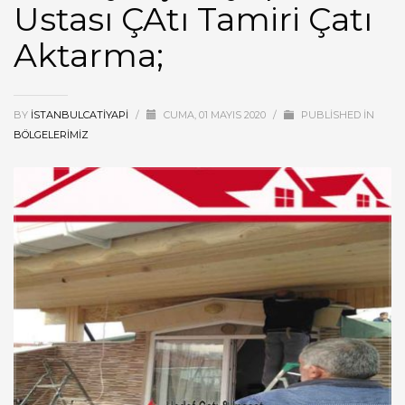
Ustası ÇAtı Tamiri Çatı
Aktarma;
BY
ISTANBULCATIYAPI
/
CUMA, 01 MAYIS 2020
/
PUBLISHED IN
BÖLGELERIMIZ