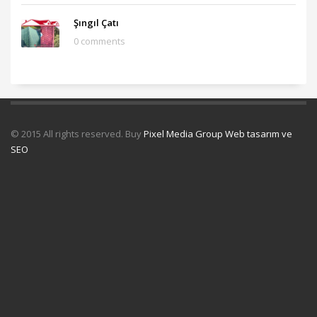
Şıngıl Çatı
0 comments
© 2015 All rights reserved. Buy
Pixel Media Group Web tasarım ve
SEO
Uydu Servisi
Mermer Silim Mermer silme Mermer cila Mermer
parlatma
Çatı Uygulamaları
Çatı Ustası Çatı tamir Aktarma Onarım
İkinci El Eşya Alanyer
İkinci El Ev Eşyası Alan yerler
Otomatik Kepenk
Servisi
Çatı İzolasyon
Molozcu
Web Siteci
Web Tasarım
İstanbul Çatı
Ustası
Kiralık Mini iş Makinaları
Çatı ustası Çatı İzolasyon
Mermer
Silimi Mermer silme Mermer Parlatma
Taş Fırın ustası Kara Fırın
Ustası
Temizlik şirketi
Çatı ustası İstanbul
İnternet Reklam Google
Ads Usmanı
Beton Silimi Beton silme Parlatma
Demir Doğrama
Web
Tasarım
Çatı Ustası Çatı İzolasyon
Esenyurt Kepenk
Monoray Vinç