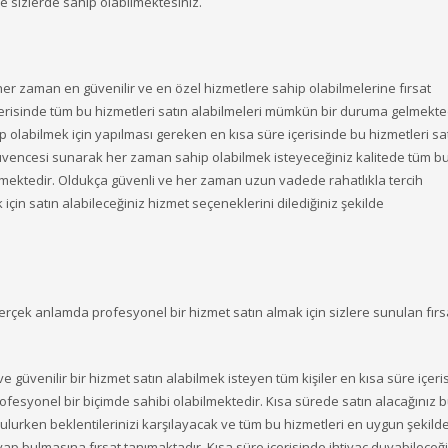
e sizlerde sahip olabilmektesiniz.
her zaman en güvenilir ve en özel hizmetlere sahip olabilmelerine fırsat
içerisinde tüm bu hizmetleri satın alabilmeleri mümkün bir duruma gelmekted
ip olabilmek için yapılması gereken en kısa süre içerisinde bu hizmetleri sa
t güvencesi sunarak her zaman sahip olabilmek isteyeceğiniz kalitede tüm b
tmektedir. Oldukça güvenli ve her zaman uzun vadede rahatlıkla tercih
için satın alabileceğiniz hizmet seçeneklerini dilediğiniz şekilde
rçek anlamda profesyonel bir hizmet satın almak için sizlere sunulan fırsa
ve güvenilir bir hizmet satın alabilmek isteyen tüm kişiler en kısa süre içer
rofesyonel bir biçimde sahibi olabilmektedir. Kısa sürede satın alacağınız 
bulurken beklentilerinizi karşılayacak ve tüm bu hizmetleri en uygun şekild
vap bulmasına fırsat tanımaktadır. Kısa süre içerisinde ihtiyaç duyabileceğ