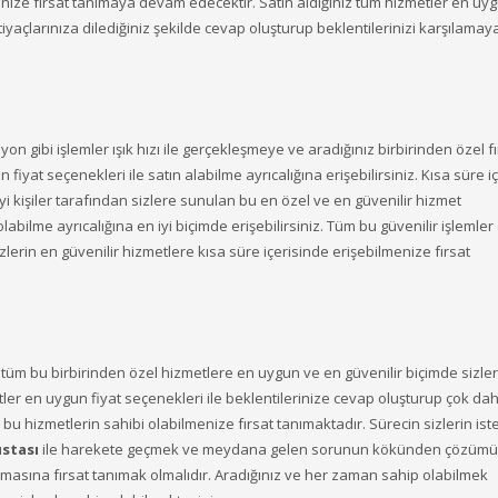
menize fırsat tanımaya devam edecektir. Satın aldığınız tüm hizmetler en uy
htiyaçlarınıza dilediğiniz şekilde cevap oluşturup beklentilerinizi karşılam
n gibi işlemler ışık hızı ile gerçekleşmeye ve aradığınız birbirinden özel fı
iyat seçenekleri ile satın alabilme ayrıcalığına erişebilirsiniz. Kısa süre i
iyi kişiler tarafından sizlere sunulan bu en özel ve en güvenilir hizmet
labilme ayrıcalığına en iyi biçimde erişebilirsiniz. Tüm bu güvenilir işlemler 
izlerin en güvenilir hizmetlere kısa süre içerisinde erişebilmenize fırsat
tüm bu birbirinden özel hizmetlere en uygun ve en güvenilir biçimde sizle
metler en uygun fiyat seçenekleri ile beklentilerinize cevap oluşturup çok da
bu hizmetlerin sahibi olabilmenize fırsat tanımaktadır. Sürecin sizlerin iste
ustası
ile harekete geçmek ve meydana gelen sorunun kökünden çözüm
kmasına fırsat tanımak olmalıdır. Aradığınız ve her zaman sahip olabilmek