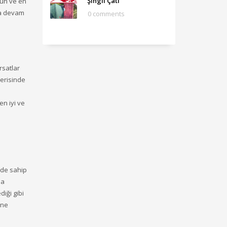
Şıngıl Çatı
gun ve en
aya devam
0 comments
rsatlar
çerisinde
en iyi ve
rde sahip
ha
diği gibi
üne