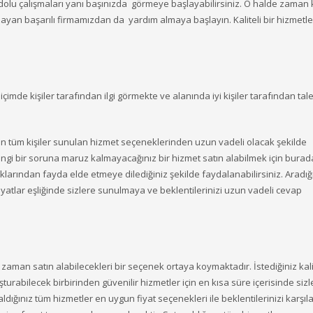
 dolu çalışmaları yanı başınızda görmeye başlayabilirsiniz. O halde zaman 
ayan başarılı firmamızdan da yardım almaya başlayın. Kaliteli bir hizmetle
imde kişiler tarafından ilgi görmekte ve alanında iyi kişiler tarafından tal
en tüm kişiler sunulan hizmet seçeneklerinden uzun vadeli olacak şekilde
 bir soruna maruz kalmayacağınız bir hizmet satın alabilmek için burad
ıklarından fayda elde etmeye dilediğiniz şekilde faydalanabilirsiniz. Aradığ
fiyatlar eşliğinde sizlere sunulmaya ve beklentilerinizi uzun vadeli cevap
 zaman satın alabilecekleri bir seçenek ortaya koymaktadır. İstediğiniz kal
şturabilecek birbirinden güvenilir hizmetler için en kısa süre içerisinde sizl
n aldığınız tüm hizmetler en uygun fiyat seçenekleri ile beklentilerinizi karş