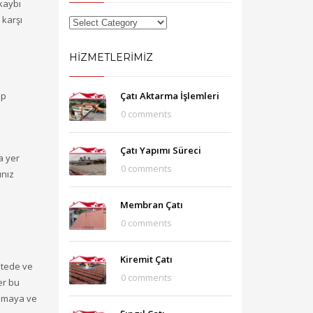
kaybı
 karşı
HIZMETLERIMIZ
ep
Çatı Aktarma İşlemleri
0 comments
Çatı Yapımı Süreci
a yer
0 comments
ınız
Membran Çatı
0 comments
Kiremit Çatı
itede ve
0 comments
er bu
ılamaya ve