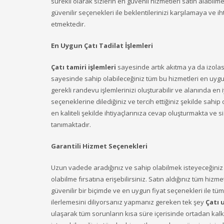
sürekli olarak sizlerin en güvenli hizmetleri satın alabil
güvenilir seçenekleri ile beklentilerinizi karşılamaya ve i
etmektedir.
En Uygun Çatı Tadilat İşlemleri
Çatı tamiri işlemleri
sayesinde artık akıtma ya da izolasyo
sayesinde sahip olabileceğiniz tüm bu hizmetleri en uygun f
gerekli randevu işlemlerinizi oluşturabilir ve alanında en 
seçeneklerine dilediğiniz ve tercih ettiğiniz şekilde sahip o
en kaliteli şekilde ihtiyaçlarınıza cevap oluşturmakta ve s
tanımaktadır.
Garantili Hizmet Seçenekleri
Uzun vadede aradığınız ve sahip olabilmek isteyeceğiniz 
olabilme fırsatına erişebilirsiniz. Satın aldığınız tüm hiz
güvenilir bir biçimde ve en uygun fiyat seçenekleri ile tüm 
ilerlemesini diliyorsanız yapmanız gereken tek şey
Çatı 
ulaşarak tüm sorunların kısa süre içerisinde ortadan kal