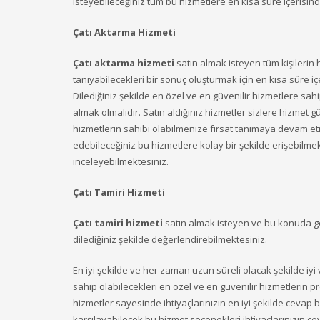
isteyebileceğiniz tüm bu hizmetlere en kısa süre içerisind
Çatı Aktarma Hizmeti
Çatı aktarma hizmeti
satın almak isteyen tüm kişilerin 
tanıyabilecekleri bir sonuç oluşturmak için en kısa süre 
Dilediğiniz şekilde en özel ve en güvenilir hizmetlere sah
almak olmalıdır. Satın aldığınız hizmetler sizlere hizme
hizmetlerin sahibi olabilmenize fırsat tanımaya devam e
edebileceğiniz bu hizmetlere kolay bir şekilde erişebilmek 
inceleyebilmektesiniz.
Çatı Tamiri Hizmeti
Çatı tamiri hizmeti
satın almak isteyen ve bu konuda ge
dilediğiniz şekilde değerlendirebilmektesiniz.
En iyi şekilde ve her zaman uzun süreli olacak şekilde iyi 
sahip olabilecekleri en özel ve en güvenilir hizmetlerin p
hizmetler sayesinde ihtiyaçlarınızın en iyi şekilde cevap 
karşılayabilecek bu hizmet seçenekleri ihtiyaçlarınızın ce