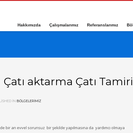
Hakkımızda
Çalışmalarımız
Referanslarımız
Böl
ı Çatı aktarma Çatı Tamiri
ISHED IN
BÖLGELERIMIZ
şlerinde bir an evvel sorunsuz bir şekilde yapılmasına da yardımcı olmaya