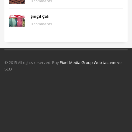
0 comments
Şıngıl Çatı
0 comments
© 2015 All rights reserved. Buy
Pixel Media Group Web tasarım ve
SEO
Uydu Servisi
Mermer Silim Mermer silme Mermer cila Mermer
parlatma
Çatı Uygulamaları
Çatı Ustası Çatı tamir Aktarma Onarım
İkinci El Eşya Alanyer
İkinci El Ev Eşyası Alan yerler
Otomatik Kepenk
Servisi
Çatı İzolasyon
Molozcu
Web Siteci
Web Tasarım
İstanbul Çatı
Ustası
Kiralık Mini iş Makinaları
Çatı ustası Çatı İzolasyon
Mermer
Silimi Mermer silme Mermer Parlatma
Taş Fırın ustası Kara Fırın
Ustası
Temizlik şirketi
Çatı ustası İstanbul
İnternet Reklam Google
Ads Usmanı
Beton Silimi Beton silme Parlatma
Demir Doğrama
Web