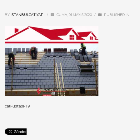
BY
ISTANBULCATIYAPI
/
CUMA, 01 MAYIS 2020
/
PUBLISHED IN
cati-ustasi-19