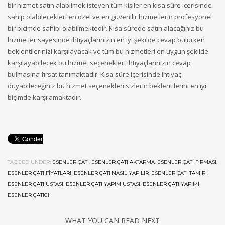
bir hizmet satın alabilmek isteyen tüm kişiler en kısa süre içerisinde
sahip olabilecekleri en özel ve en güvenilir hizmetlerin profesyonel
bir biçimde sahibi olabilmektedir. Kısa sürede satın alacağınız bu
hizmetler sayesinde ihtiyaçlarınızın en iyi şekilde cevap bulurken
beklentilerinizi karşılayacak ve tüm bu hizmetleri en uygun şekilde
karşılayabilecek bu hizmet seçenekleri ihtiyaçlarınızın cevap
bulmasına fırsat tanımaktadır. Kısa süre içerisinde ihtiyaç
duyabileceğiniz bu hizmet seçenekleri sizlerin beklentilerini en iyi
biçimde karşılamaktadır.
TAGGED UNDER:
ESENLER ÇATI
,
ESENLER ÇATI AKTARMA
,
ESENLER ÇATI FIRMASI
,
ESENLER ÇATI FIYATLARI
,
ESENLER ÇATI NASIL YAPILIR
,
ESENLER ÇATI TAMIRI
,
ESENLER ÇATI USTASI
,
ESENLER ÇATI YAPIM USTASI
,
ESENLER ÇATI YAPIMI
,
ESENLER ÇATICI
WHAT YOU CAN READ NEXT