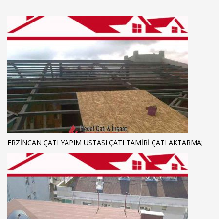
ERZINCAN ÇATI YAPIM USTASI ÇATI TAMIRI ÇATI AKTARMA;