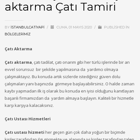
aktarma Çatı Tamiri
BY
ISTANBULCATIYAPI
/
CUMA, 01 MAYIS 2020
/
PUBLISHED IN
BÖLGELERIMIZ
Çatı Aktarma
Çatı aktarma
, çatı tadilat, çatı onarım gibi her türlü işlerinde bir an
evvel sorunsuz bir şekilde yapılmasına da yardımcı olmaya
çalışmaktayız. Bu konuda artık sizlerde istediğiniz güven dolu
çalışmaları yanı başınızda görmeye başlayabilirsiniz. O halde zaman
kaybı yapmadan ilk iş olarak bu konuda en iyisi olduğunu kanıtlayan
başarılı firmamızdan da yardım almaya başlayın. Kaliteli bir hizmetle
karşı karşıya kalacaksınız.
Çatı Ustası Hizmetleri
Çatı ustası hizmeti
her geçen gün çok daha yoğun bir biçimde
kişiler tarafından ilgi görmekte ve alanında iyi kişiler tarafından talep