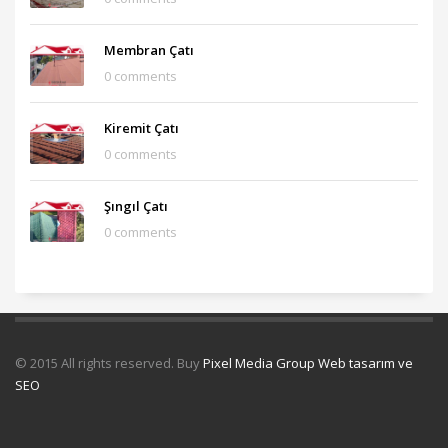
Membran Çatı
0 comments
Kiremit Çatı
0 comments
Şıngıl Çatı
0 comments
© 2015 All rights reserved. Buy
Pixel Media Group Web tasarım ve
SEO
Uydu Servisi
Mermer Silim Mermer silme Mermer cila Mermer