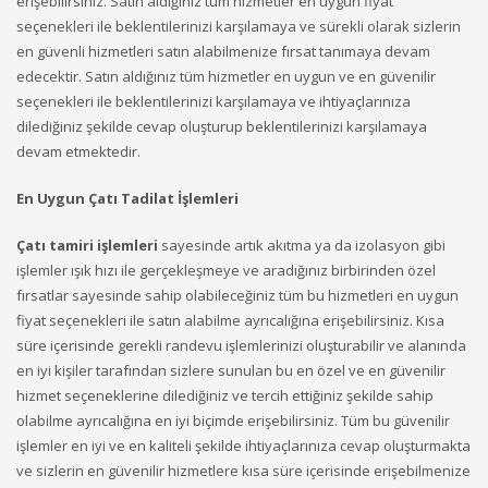
erişebilirsiniz. Satın aldığınız tüm hizmetler en uygun fiyat
seçenekleri ile beklentilerinizi karşılamaya ve sürekli olarak sizlerin
en güvenli hizmetleri satın alabilmenize fırsat tanımaya devam
edecektir. Satın aldığınız tüm hizmetler en uygun ve en güvenilir
seçenekleri ile beklentilerinizi karşılamaya ve ihtiyaçlarınıza
dilediğiniz şekilde cevap oluşturup beklentilerinizi karşılamaya
devam etmektedir.
En Uygun Çatı Tadilat İşlemleri
Çatı tamiri işlemleri
sayesinde artık akıtma ya da izolasyon gibi
işlemler ışık hızı ile gerçekleşmeye ve aradığınız birbirinden özel
fırsatlar sayesinde sahip olabileceğiniz tüm bu hizmetleri en uygun
fiyat seçenekleri ile satın alabilme ayrıcalığına erişebilirsiniz. Kısa
süre içerisinde gerekli randevu işlemlerinizi oluşturabilir ve alanında
en iyi kişiler tarafından sizlere sunulan bu en özel ve en güvenilir
hizmet seçeneklerine dilediğiniz ve tercih ettiğiniz şekilde sahip
olabilme ayrıcalığına en iyi biçimde erişebilirsiniz. Tüm bu güvenilir
işlemler en iyi ve en kaliteli şekilde ihtiyaçlarınıza cevap oluşturmakta
ve sizlerin en güvenilir hizmetlere kısa süre içerisinde erişebilmenize