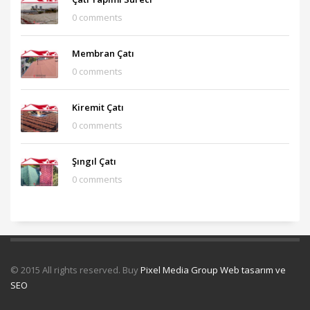
0 comments
Membran Çatı
0 comments
Kiremit Çatı
0 comments
Şıngıl Çatı
0 comments
© 2015 All rights reserved. Buy
Pixel Media Group Web tasarım ve
SEO