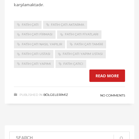
karşılamaktadır.
FATIH ÇATI
FATIH ÇATI AKTARMA
FATIH ÇATI FIRMASI
FATIH ÇATI FIYATLARI
FATIH ÇATI NASIL YAPILIR
FATIH ÇATI TAMIRI
FATIH ÇATI USTASI
FATIH ÇATI YAPIM USTASI
FATIH ÇATI YAPIMI
FATIH ÇATICI
READ MORE
PUBLISHED IN
BÖLGELERIMIZ
NO COMMENTS