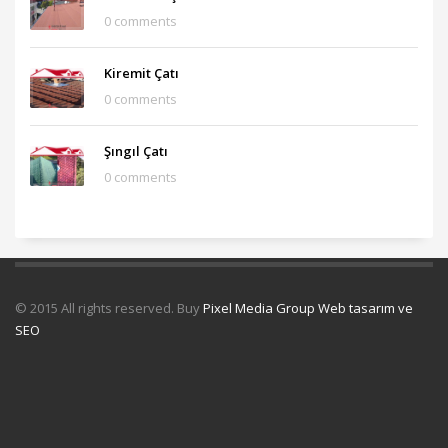
0 comments
Kiremit Çatı
0 comments
Şıngıl Çatı
0 comments
© 2015 All rights reserved. Buy
Pixel Media Group Web tasarım ve
SEO
Uydu Servisi
Mermer Silim Mermer silme Mermer cila Mermer
parlatma
Çatı Uygulamaları
Çatı Ustası Çatı tamir Aktarma Onarım
İkinci El Eşya Alanyer
İkinci El Ev Eşyası Alan yerler
Otomatik Kepenk
Servisi
Çatı İzolasyon
Molozcu
Web Siteci
Web Tasarım
İstanbul Çatı