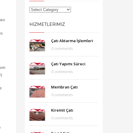
ası
HIZMETLERIMIZ
üm
Çatı Aktarma İşlemleri
0 comments
Çatı Yapımı Süreci
apım
0 comments
ış
Membran Çatı
e
0 comments
Kiremit Çatı
0 comments
a