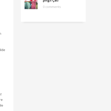
Şıngıl Çatı
0 comments
n
ilde
iz
re
ile