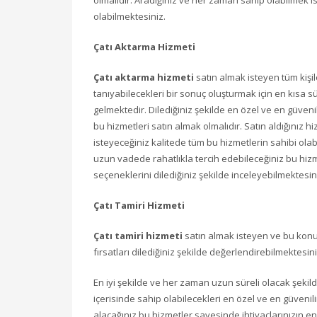
olmalıdır. Aradığınız ve her zaman sahip olabilmek i
olabilmektesiniz.
Çatı Aktarma Hizmeti
Çatı aktarma hizmeti
satın almak isteyen tüm kişil
tanıyabilecekleri bir sonuç oluşturmak için en kısa 
gelmektedir. Dilediğiniz şekilde en özel ve en güveni
bu hizmetleri satın almak olmalıdır. Satın aldığınız
isteyeceğiniz kalitede tüm bu hizmetlerin sahibi ol
uzun vadede rahatlıkla tercih edebileceğiniz bu hizme
seçeneklerini dilediğiniz şekilde inceleyebilmektesin
Çatı Tamiri Hizmeti
Çatı tamiri hizmeti
satın almak isteyen ve bu konu
fırsatları dilediğiniz şekilde değerlendirebilmektesini
En iyi şekilde ve her zaman uzun süreli olacak şekilde
içerisinde sahip olabilecekleri en özel ve en güvenil
alacağınız bu hizmetler sayesinde ihtiyaçlarınızın en