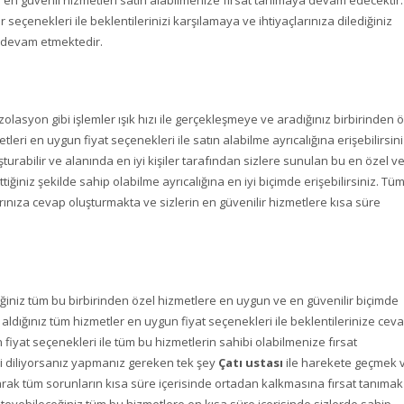
in en güvenli hizmetleri satın alabilmenize fırsat tanımaya devam edecektir.
 seçenekleri ile beklentilerinizi karşılamaya ve ihtiyaçlarınıza dilediğiniz
a devam etmektedir.
olasyon gibi işlemler ışık hızı ile gerçekleşmeye ve aradığınız birbirinden 
leri en uygun fiyat seçenekleri ile satın alabilme ayrıcalığına erişebilirsini
şturabilir ve alanında en iyi kişiler tarafından sizlere sunulan bu en özel v
tiğiniz şekilde sahip olabilme ayrıcalığına en iyi biçimde erişebilirsiniz. Tü
çlarınıza cevap oluşturmakta ve sizlerin en güvenilir hizmetlere kısa süre
iniz tüm bu birbirinden özel hizmetlere en uygun ve en güvenilir biçimde
ın aldığınız tüm hizmetler en uygun fiyat seçenekleri ile beklentilerinize cev
fiyat seçenekleri ile tüm bu hizmetlerin sahibi olabilmenize fırsat
sini diliyorsanız yapmanız gereken tek şey
Çatı ustası
ile harekete geçmek 
 tüm sorunların kısa süre içerisinde ortadan kalkmasına fırsat tanımak