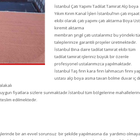
İstanbul Çatı Yapımı Tadilat Tamirat Alçı boya
Yıkım Kırım Kanal İşleri İstanbul’nın çatı inşaat
ekibi olarak çatı yapımı çatı aktarma Boya Ust
kiremit aktarma
membran şıngıl çatı ustalarımız bu yöndeki t
taleplerinize garantili projeler üretmektedir.
İstanbul Bina daire tadilat tamirat ekibi tüm
tadilat tamirat işleriniz büyük bir özenle
profesyonel ustalarımızca yapılmaktadır.
İstanbul Taş fırın kara fırın lahmacun fırını y
ustası alçı boya asma tavan bölme duvar iç d
alakalı
n uygun fiyatlara sizlere sunmaktadır.İstanbul tüm bölgelerine mahallelerin
p teslim edilmektedir.
rlü işlerinde bir an evvel sorunsuz bir şekilde yapılmasına da yardımcı olmay