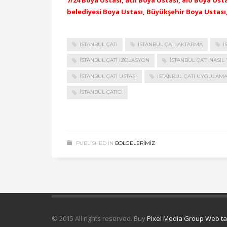
7/24 Boya Ustası, acil Boya Ustası, alo Boya Us
belediyesi Boya Ustası, Büyükşehir Boya Ustası
İSTANBUL ÇATI
İSTANBUL ÇATI AKTARMA
İ
İSTANBUL ÇATI IZOLASYON
İSTANBUL ÇATI NASIL 
İSTANBUL ÇATI USTASI
İSTANBUL ÇATI UYGULAMA
İSTANBUL ÇATICI
PUBLISHED IN
BÖLGELERIMIZ
© 2015 All rights reserved. Buy
Pixel Media Group Web t