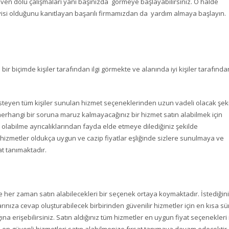
güven dolu çalışmaları yanı başınızda görmeye başlayabilirsiniz. O halde
isi olduğunu kanıtlayan başarılı firmamızdan da yardım almaya başlayın.
r biçimde kişiler tarafından ilgi görmekte ve alanında iyi kişiler tarafında
steyen tüm kişiler sunulan hizmet seçeneklerinden uzun vadeli olacak şek
hangi bir soruna maruz kalmayacağınız bir hizmet satın alabilmek için
 olabilme ayrıcalıklarından fayda elde etmeye dilediğiniz şekilde
bu hizmetler oldukça uygun ve cazip fiyatlar eşliğinde sizlere sunulmaya ve
at tanımaktadır.
e her zaman satın alabilecekleri bir seçenek ortaya koymaktadır. İstediğin
larınıza cevap oluşturabilecek birbirinden güvenilir hizmetler için en kısa sü
ğına erişebilirsiniz. Satın aldığınız tüm hizmetler en uygun fiyat seçenekleri 