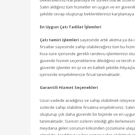
beklentilerinizi karşılamaya ve sürekli olarak sizler
Satın aldığınız tüm hizmetler en uygun ve en güvenilir
şekilde cevap oluşturup beklentilerinizi karşılamay
En Uygun Çatı Tadilat İşlemleri
Çatı tamiri işlemleri
sayesinde artık akıtma ya da iz
fırsatlar sayesinde sahip olabileceğiniz tüm bu hizmet
Kısa süre içerisinde gerekli randevu işlemlerinizi olu
güvenilir hizmet seçeneklerine dilediğiniz ve tercih et
güvenilir işlemler en iyi ve en kaliteli şekilde ihtiya
içerisinde erişebilmenize fırsat tanımaktadır.
Garantili Hizmet Seçenekleri
Uzun vadede aradığınız ve sahip olabilmek isteyeceğ
sizlerde sahip olabilme fırsatına erişebilirsiniz. Sat
oluşturup çok daha güvenilir bir biçimde ve en uygun 
tanımaktadır. Sürecin sizlerin istediği gibi ilerleme
meydana gelen sorunun kökünden çözümüne ulaşarak