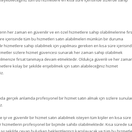
steyebileceğiniz tüm bu hizmetlere en kısa süre içerisinde sizlerde sahip
erin her zaman en güvenilir ve en özel hizmetlere sahip olabilmelerine fır
süre içerisinde tüm bu hizmetleri satın alabilmeleri mümkün bir duruma
lir hizmetlere sahip olabilmek için yapılması gereken en kısa süre içerisin
 hizmetler sizlere hizmet güvencesi sunarak her zaman sahip olabilmek
abilmenize fırsat tanımaya devam etmektedir. Oldukça güvenli ve her zama
tlere kolay bir şekilde erişebilmek için satın alabileceğiniz hizmet
iz.
da gerçek anlamda profesyonel bir hizmet satın almak için sizlere sunula
z.
 iyi ve güvenilir bir hizmet satın alabilmek isteyen tüm kişiler en kısa süre
ir hizmetlerin profesyonel bir biçimde sahibi olabilmektedir. Kısa sürede sa
 iyi şekilde cevap bulurken beklentilerinizi karşılayacak ve tüm bu hizmetle