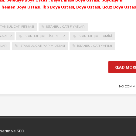
tası, belediye Boya Ustası, beyaz masa Boya Ustası, büyükşehir
, hemen Boya Ustası, ibb Boya Ustası, Boya Ustası, ucuz Boya Ustas
STANBUL ÇATI FIRMASI
İSTANBUL ÇATI FIYATLARI
YAPILIR
İSTANBUL ÇATI SISTEMLERI
İSTANBUL ÇATI TAMIRI
LARI
İSTANBUL ÇATI YAPIM USTASI
İSTANBUL ÇATI YAPIMI
READ MOR
NO COMM
asarım ve SEO