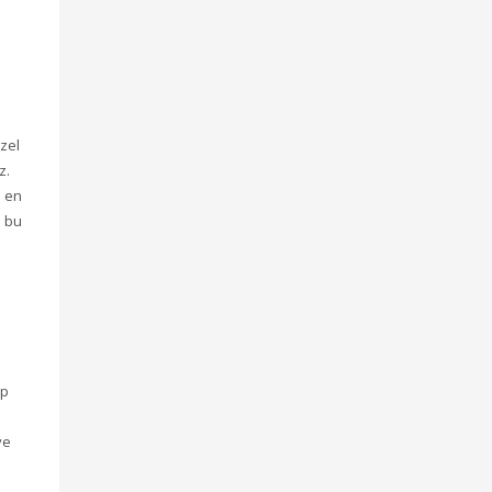
özel
z.
e en
m bu
ap
ve