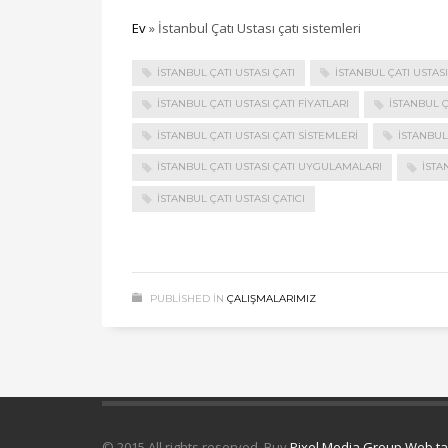
Ev
»
İstanbul Çatı Ustası çatı sistemleri
İSTANBUL ÇATI USTASI ÇATI
İSTANBUL ÇATI USTAS
İSTANBUL ÇATI USTASI ÇATI FIYATLARI
İSTANBUL Ç
İSTANBUL ÇATI USTASI ÇATI SISTEMLERI
İSTANBUL 
İSTANBUL ÇATI USTASI ÇATI UYGULAMALARI
İSTA
İSTANBUL ÇATI USTASI ÇATICI
PUBLISHED IN
ÇALIŞMALARIMIZ
© 2015 All rights reserved. Buy
Pixel Media Group Web t