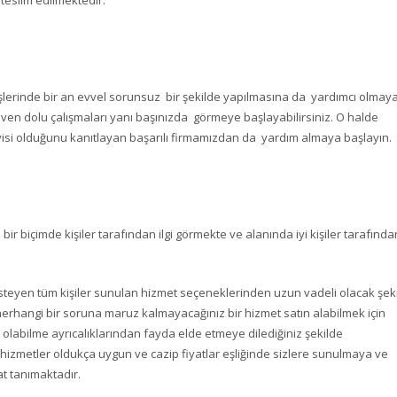
p teslim edilmektedir.
rlü işlerinde bir an evvel sorunsuz bir şekilde yapılmasına da yardımcı olmay
güven dolu çalışmaları yanı başınızda görmeye başlayabilirsiniz. O halde
isi olduğunu kanıtlayan başarılı firmamızdan da yardım almaya başlayın.
r biçimde kişiler tarafından ilgi görmekte ve alanında iyi kişiler tarafında
steyen tüm kişiler sunulan hizmet seçeneklerinden uzun vadeli olacak şek
hangi bir soruna maruz kalmayacağınız bir hizmet satın alabilmek için
 olabilme ayrıcalıklarından fayda elde etmeye dilediğiniz şekilde
bu hizmetler oldukça uygun ve cazip fiyatlar eşliğinde sizlere sunulmaya ve
at tanımaktadır.