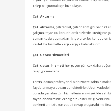
inşaat işleri tamamı ile garantili olarak projelendirili
Talep oluşturmak için bize ulaşın.
Çatı Aktarma
Çatı aktarma
, çatı tadilat, çatı onarım gibi her tü
çalışmaktayız. Bu konuda artık sizlerde istediğiniz 
zaman kaybı yapmadan ilk iş olarak bu konuda en iy
Kaliteli bir hizmetle karşı karşıya kalacaksınız.
Çatı Ustası Hizmetleri
Çatı ustası hizmeti
her geçen gün çok daha yoğun bi
talep görmektedir.
Tercihi daima profesyonel bir hizmete sahip olmak i
faydalanmaya devam etmektedirler. Uzun vadede her
burada yer alan tüm hizmetlerin en iyi şekilde sahibi
faydalanabilirsiniz. Aradığınız kaliteli ve güvenilir 
beklentilerinizi uzun vadeli cevap oluşturabilme fırs