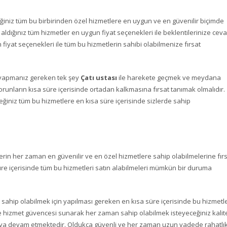
iniz tüm bu birbirinden özel hizmetlere en uygun ve en güvenilir biçimde
ın aldığınız tüm hizmetler en uygun fiyat seçenekleri ile beklentilerinize cev
fiyat seçenekleri ile tüm bu hizmetlerin sahibi olabilmenize fırsat
nız yapmanız gereken tek şey
Çatı ustası
ile harekete geçmek ve meydana
ların kısa süre içerisinde ortadan kalkmasına fırsat tanımak olmalıdır.
ğiniz tüm bu hizmetlere en kısa süre içerisinde sizlerde sahip
erin her zaman en güvenilir ve en özel hizmetlere sahip olabilmelerine fır
süre içerisinde tüm bu hizmetleri satın alabilmeleri mümkün bir duruma
e sahip olabilmek için yapılması gereken en kısa süre içerisinde bu hizmetle
lere hizmet güvencesi sunarak her zaman sahip olabilmek isteyeceğiniz kali
maya devam etmektedir. Oldukça güvenli ve her zaman uzun vadede rahatlı