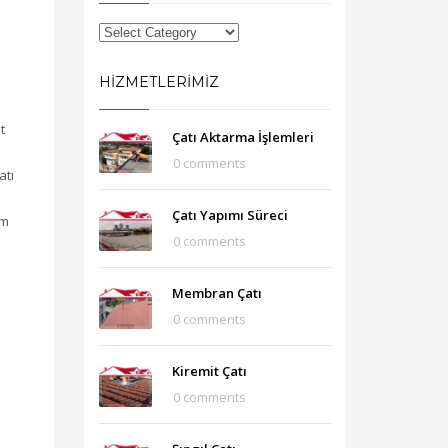
HIZMETLERIMIZ
t
Çatı Aktarma İşlemleri
0 comments
atı
Çatı Yapımı Süreci
üm
0 comments
Membran Çatı
0 comments
Kiremit Çatı
0 comments