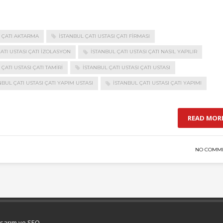
I ÇATI AKTARMA
İSTANBUL ÇATI USTASI ÇATI FIRMASI
ATI USTASI ÇATI IZOLASYON
İSTANBUL ÇATI USTASI ÇATI NASIL YAPILIR
ÇATI USTASI ÇATI TAMIRI
İSTANBUL ÇATI USTASI ÇATI USTASI
NBUL ÇATI USTASI ÇATI YAPIM USTASI
İSTANBUL ÇATI USTASI ÇATI YAPIMI
READ MOR
NO COMM
asarım ve SEO