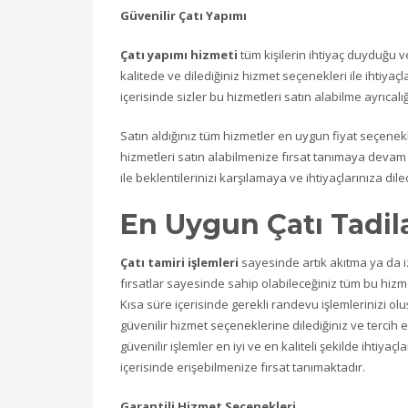
Güvenilir Çatı Yapımı
Çatı yapımı hizmeti
tüm kişilerin ihtiyaç duyduğu v
kalitede ve dilediğiniz hizmet seçenekleri ile ihtiyaç
içerisinde sizler bu hizmetleri satın alabilme ayrıcalığ
Satın aldığınız tüm hizmetler en uygun fiyat seçenekle
hizmetleri satın alabilmenize fırsat tanımaya devam 
ile beklentilerinizi karşılamaya ve ihtiyaçlarınıza d
En Uygun Çatı Tadila
Çatı tamiri işlemleri
sayesinde artık akıtma ya da iz
fırsatlar sayesinde sahip olabileceğiniz tüm bu hizmet
Kısa süre içerisinde gerekli randevu işlemlerinizi olu
güvenilir hizmet seçeneklerine dilediğiniz ve tercih et
güvenilir işlemler en iyi ve en kaliteli şekilde ihtiya
içerisinde erişebilmenize fırsat tanımaktadır.
Garantili Hizmet Seçenekleri