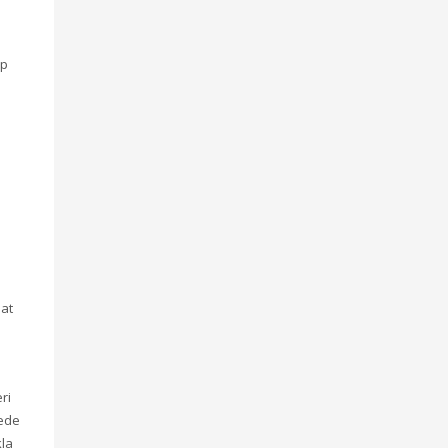
ap
sat
ri
tede
kla