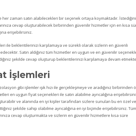
e her zaman satın alabilecekleri bir seçenek ortaya koymaktadır. İstediğin
larınıza cevap oluşturabilecek birbirinden güvenilir hizmetler için en kısa sü
ına erişebilirsiniz.
ri ile beklentilerinizi karşılamaya ve sürekli olarak sizlerin en güvenli
edecektir. Satın aldığınız tüm hizmetler en uygun ve en güvenilir seçenekle
ilediğiniz şekilde cevap oluşturup beklentilerinizi karşılamaya devam etmekte
t İşlemleri
olasyon gibi işlemler ışık hızı ile gerçekleşmeye ve aradığınız birbirinden 
leri en uygun fiyat seçenekleri ile satın alabilme ayrıcalığına erişebilirsini
şturabilir ve alanında en iyi kişiler tarafından sizlere sunulan bu en özel v
tiğiniz şekilde sahip olabilme ayrıcalığına en iyi biçimde erişebilirsiniz. Tü
çlarınıza cevap oluşturmakta ve sizlerin en güvenilir hizmetlere kısa süre