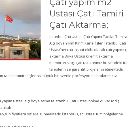
Çatı yapım m2
Ustası Çatı Tamiri
Çatı Aktarma;
İstanbul Çatı Ustası Çatı Yapımı Tadilat Tamira
Alçı boya Yıkım Kırım Kanal İşleri İstanbul Çatı
Ustası’nın çatı inşaat ekibi olarak çatı yapımı ç
aktarma Boya Ustası kiremit aktarma
membran şıngıl çatı ustalarımız bu yöndeki t
taleplerinize garantili projeler üretmektedir.
tüm tadilat tamirat işleriniz büyük bir özenle profesyonel ustalarımızca
ını yapım ustası alçı boya asma taİstanbul Çatı Ustası bölme duvar iç dış
alakalı
 uygun fiyatlara sizlere sunmaktadır.İstanbul Çatı Ustası tüm bölgelerine