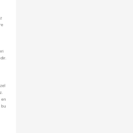
iz
re
ri
dir.
özel
z.
e en
m bu