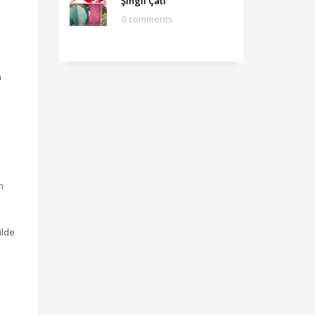
Şıngıl Çatı
0 comments
a
n
ilde