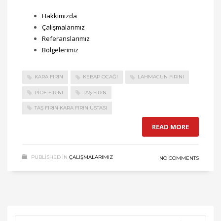
Hakkımızda
Çalışmalarımız
Referanslarımız
Bölgelerimiz
KARA FIRIN
KEBAP OCAĞI
LAHMACUN FIRINI
PIDE FIRINI
TAŞ FIRIN
TAŞ FIRIN KARA FIRIN USTASI
READ MORE
PUBLISHED IN
ÇALIŞMALARIMIZ
NO COMMENTS