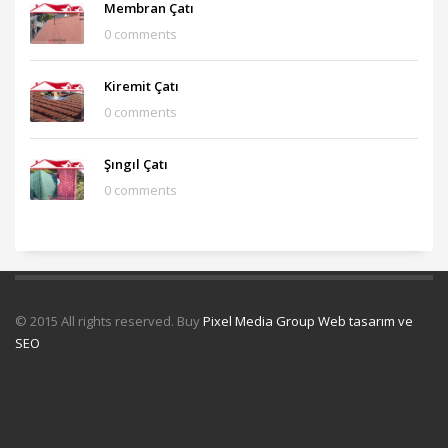
Membran Çatı
0 comments
Kiremit Çatı
0 comments
Şıngıl Çatı
0 comments
© 2015 All rights reserved. Buy
Pixel Media Group Web tasarım ve
SEO
Uydu Servisi
Mermer Silim Mermer silme Mermer cila Mermer
parlatma
Çatı Uygulamaları
Çatı Ustası Çatı tamir Aktarma Onarım
İkinci El Eşya Alanyer
İkinci El Ev Eşyası Alan yerler
Otomatik Kepenk