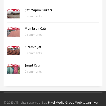
Çatı Yapımı Süreci
0 comments
Membran Çatı
0 comments
Kiremit Çatı
0 comments
Şıngıl Çatı
0 comments
© 2015 All rights reserved. Buy
Pixel Media Group Web tasarım ve