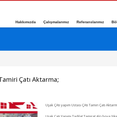
Hakkımızda
Çalışmalarımız
Referanslarımız
Böl
 Tamiri Çatı Aktarma;
Uşak ÇAtı yapım Ustası ÇAtı Tamiri Çatı Aktar
Uşak Çatı Yapımı Tadilat Tamirat Alçı boya Yık