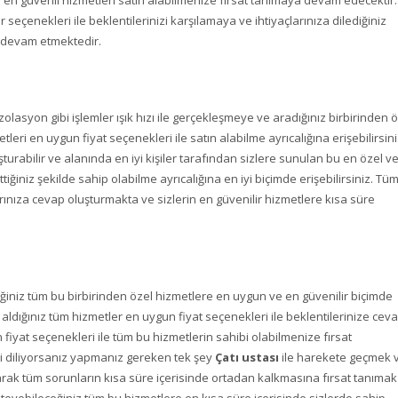
in en güvenli hizmetleri satın alabilmenize fırsat tanımaya devam edecektir.
 seçenekleri ile beklentilerinizi karşılamaya ve ihtiyaçlarınıza dilediğiniz
a devam etmektedir.
olasyon gibi işlemler ışık hızı ile gerçekleşmeye ve aradığınız birbirinden 
leri en uygun fiyat seçenekleri ile satın alabilme ayrıcalığına erişebilirsini
şturabilir ve alanında en iyi kişiler tarafından sizlere sunulan bu en özel v
tiğiniz şekilde sahip olabilme ayrıcalığına en iyi biçimde erişebilirsiniz. Tü
çlarınıza cevap oluşturmakta ve sizlerin en güvenilir hizmetlere kısa süre
iniz tüm bu birbirinden özel hizmetlere en uygun ve en güvenilir biçimde
ın aldığınız tüm hizmetler en uygun fiyat seçenekleri ile beklentilerinize cev
fiyat seçenekleri ile tüm bu hizmetlerin sahibi olabilmenize fırsat
sini diliyorsanız yapmanız gereken tek şey
Çatı ustası
ile harekete geçmek 
 tüm sorunların kısa süre içerisinde ortadan kalkmasına fırsat tanımak