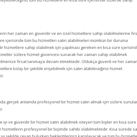
steyebileceğiniz tüm bu hizmetlere en kısa süre içerisinde sizlerde sahip
erin her zaman en güvenilir ve en özel hizmetlere sahip olabilmelerine fır
süre içerisinde tüm bu hizmetleri satın alabilmeleri mümkün bir duruma
lir hizmetlere sahip olabilmek için yapılması gereken en kısa süre içerisin
 hizmetler sizlere hizmet güvencesi sunarak her zaman sahip olabilmek
abilmenize fırsat tanımaya devam etmektedir. Oldukça güvenli ve her zama
tlere kolay bir şekilde erişebilmek için satın alabileceğiniz hizmet
iz.
da gerçek anlamda profesyonel bir hizmet satın almak için sizlere sunula
z.
 iyi ve güvenilir bir hizmet satın alabilmek isteyen tüm kişiler en kısa süre
ir hizmetlerin profesyonel bir biçimde sahibi olabilmektedir. Kısa sürede sa
 iyi şekilde cevap bulurken beklentilerinizi karşılayacak ve tüm bu hizmetle