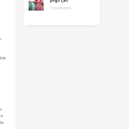
Şıngıl Çatı
0 comments
n
ilde
iz
re
ile