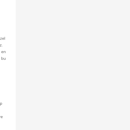
özel
z.
e en
m bu
ap
ve