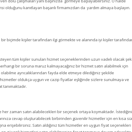
güven dolu çalışmaları yanı başınızda görmeye başlayabilirsiniz. O halde
isi olduğunu kanıtlayan başarılı firmamızdan da yardım almaya başlayın.
r biçimde kişiler tarafından ilgi görmekte ve alanında iyi kişiler tarafında
steyen tüm kişiler sunulan hizmet seçeneklerinden uzun vadeli olacak şek
hangi bir soruna maruz kalmayacağınız bir hizmet satın alabilmek için
 olabilme ayrıcalıklarından fayda elde etmeye dilediğiniz şekilde
bu hizmetler oldukça uygun ve cazip fiyatlar eşliğinde sizlere sunulmaya ve
at tanımaktadır.
e her zaman satın alabilecekleri bir seçenek ortaya koymaktadır. İstediğin
larınıza cevap oluşturabilecek birbirinden güvenilir hizmetler için en kısa sü
ğına erişebilirsiniz. Satın aldığınız tüm hizmetler en uygun fiyat seçenekleri 