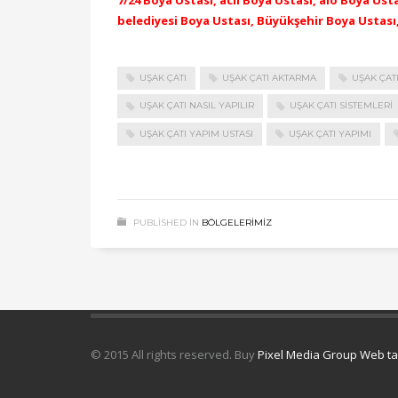
7/24 Boya Ustası, acil Boya Ustası, alo Boya Us
belediyesi Boya Ustası, Büyükşehir Boya Ustası
UŞAK ÇATI
UŞAK ÇATI AKTARMA
UŞAK ÇATI
UŞAK ÇATI NASIL YAPILIR
UŞAK ÇATI SISTEMLERI
UŞAK ÇATI YAPIM USTASI
UŞAK ÇATI YAPIMI
PUBLISHED IN
BÖLGELERIMIZ
© 2015 All rights reserved. Buy
Pixel Media Group Web t
Uydu Servisi
Mermer Silim Mermer silme Mermer cila Me