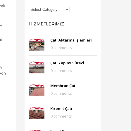
arak
HIZMETLERIMIZ
üm
at
Çatı Aktarma İşlemleri
l
0 comments
Çatı Yapımı Süreci
ış
0 comments
syon
Membran Çatı
0 comments
Kiremit Çatı
0 comments
a