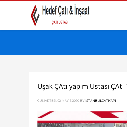
Uşak ÇAtı yapım Ustası ÇAtı
CUMARTESI, 02 MAYIS 2020
BY
ISTANBULCATIYAPI