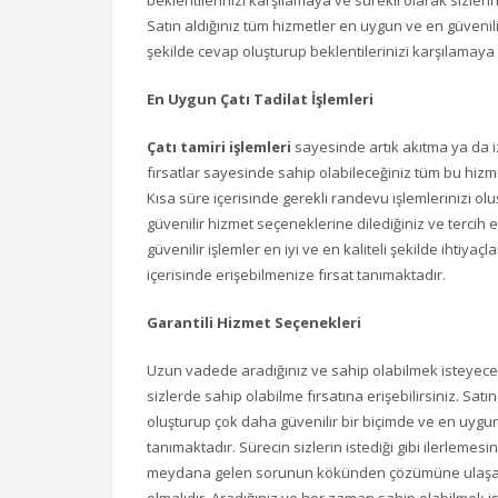
beklentilerinizi karşılamaya ve sürekli olarak sizler
Satın aldığınız tüm hizmetler en uygun ve en güvenilir
şekilde cevap oluşturup beklentilerinizi karşılamay
En Uygun Çatı Tadilat İşlemleri
Çatı tamiri işlemleri
sayesinde artık akıtma ya da iz
fırsatlar sayesinde sahip olabileceğiniz tüm bu hizmet
Kısa süre içerisinde gerekli randevu işlemlerinizi olu
güvenilir hizmet seçeneklerine dilediğiniz ve tercih et
güvenilir işlemler en iyi ve en kaliteli şekilde ihtiya
içerisinde erişebilmenize fırsat tanımaktadır.
Garantili Hizmet Seçenekleri
Uzun vadede aradığınız ve sahip olabilmek isteyeceğ
sizlerde sahip olabilme fırsatına erişebilirsiniz. Sat
oluşturup çok daha güvenilir bir biçimde ve en uygun 
tanımaktadır. Sürecin sizlerin istediği gibi ilerleme
meydana gelen sorunun kökünden çözümüne ulaşarak