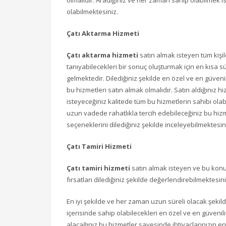
olmalıdır. Aradığınız ve her zaman sahip olabilmek i
olabilmektesiniz.
Çatı Aktarma Hizmeti
Çatı aktarma hizmeti
satın almak isteyen tüm kişil
tanıyabilecekleri bir sonuç oluşturmak için en kısa 
gelmektedir. Dilediğiniz şekilde en özel ve en güveni
bu hizmetleri satın almak olmalıdır. Satın aldığınız
isteyeceğiniz kalitede tüm bu hizmetlerin sahibi ol
uzun vadede rahatlıkla tercih edebileceğiniz bu hizme
seçeneklerini dilediğiniz şekilde inceleyebilmektesin
Çatı Tamiri Hizmeti
Çatı tamiri hizmeti
satın almak isteyen ve bu konu
fırsatları dilediğiniz şekilde değerlendirebilmektesini
En iyi şekilde ve her zaman uzun süreli olacak şekilde
içerisinde sahip olabilecekleri en özel ve en güvenil
alacağınız bu hizmetler sayesinde ihtiyaçlarınızın en