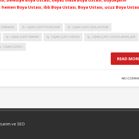
tası, belediye Boya Ustası, beyaz masa Boya Ustası, büyükşehir
, hemen Boya Ustası, ibb Boya Ustası, Boya Ustası, ucuz Boya Ustas
 FIRMASI
UŞAK ÇATI FIYATLARI
UŞAK ÇATI IZOLASYON
UŞAK ÇATI TAMIRI
UŞAK ÇATI USTASI
UŞAK ÇATI UYGULAMALARI
UŞAK ÇATICI
READ MOR
NO COMM
asarım ve SEO
rmer parlatma
Çatı Uygulamaları
Çatı Ustası Çatı tamir Aktarma Onarım
İkin