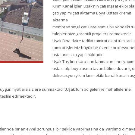
Kırım Kanal İşleri Uşak’nın çatı inşaat ekibi ol
çatı yapımı çatı aktarma Boya Ustası kiremit
aktarma
membran şıngıl çatı ustalarımız bu yöndeki t
taleplerinize garantili projeler üretmektedir.
Uşak Bina daire tadilat tamirat ekibi tüm tadil
tamirat işleriniz büyük bir özenle profesyone
ustalarımızca yapılmaktadır.
Uşak Taş fırın kara fırın lahmacun fırını yapım
ustası alçı boya asma tavan bölme duvar iç d
dekorasyon yıkım kırım ekibi kanal kanaliza
n uygun fiyatlara sizlere sunmaktadır.Uşak tüm bölgelerine mahallelerine
p teslim edilmektedir.
rlü işlerinde bir an evvel sorunsuz bir şekilde yapılmasına da yardımcı olmay